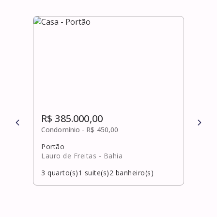
R$ 385.000,00
R$ 
Condomínio -
R$ 450,00
Cond
Portão
Graç
Lauro de Freitas
- Bahia
Salv
3
quarto(s)
1
suite(s)
2
banheiro(s)
2
qua