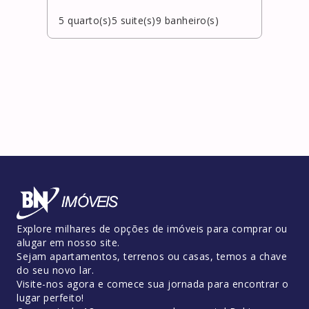
5
quarto(s)
5
suite(s)
9
banheiro(s)
5
qua
Explore milhares de opções de imóveis para comprar ou
alugar em nosso site.
Sejam apartamentos, terrenos ou casas, temos a chave
do seu novo lar.
Visite-nos agora e comece sua jornada para encontrar o
lugar perfeito!