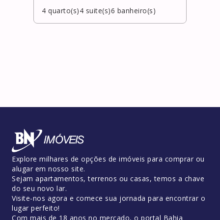
4
quarto(s)
4
suite(s)
6
banheiro(s)
5
qua
Explore milhares de opções de imóveis para comprar ou
alugar em nosso site.
Sejam apartamentos, terrenos ou casas, temos a chave
do seu novo lar.
Visite-nos agora e comece sua jornada para encontrar o
lugar perfeito!
Com mais de 18 anos no mercado, o portal Bahia