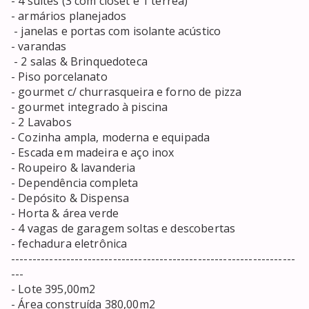
- 4 suítes (3 com closet e 1 térrea)

- armários planejados

 - janelas e portas com isolante acústico

- varandas

 - 2 salas & Brinquedoteca

- Piso porcelanato

- gourmet c/ churrasqueira e forno de pizza

- gourmet integrado à piscina

- 2 Lavabos

- Cozinha ampla, moderna e equipada

- Escada em madeira e aço inox

- Roupeiro & lavanderia 

- Dependência completa

- Depósito & Dispensa

- Horta & área verde

- 4 vagas de garagem soltas e descobertas

- fechadura eletrônica

-------------------------------------------------------------------
---

- Lote 395,00m2

- Área construída 380,00m2
