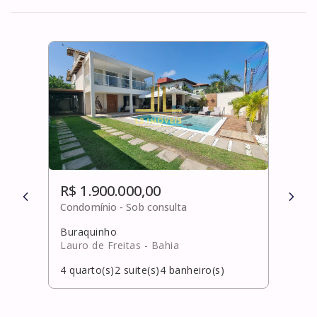
R$ 1.900.000,00
R$ 
Condomínio -
Sob consulta
Cond
Buraquinho
Fede
Lauro de Freitas
- Bahia
Salv
4
quarto(s)
2
suite(s)
4
banheiro(s)
4
qua