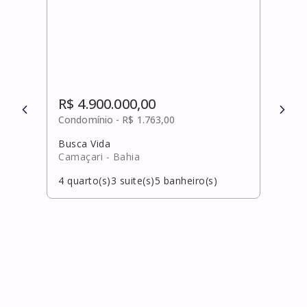
R$ 4.900.000,00
R$ 
Condomínio -
R$ 1.763,00
Cond
Busca Vida
Acú 
Camaçari
- Bahia
Mata
4
quarto(s)
3
suite(s)
5
banheiro(s)
5
qua