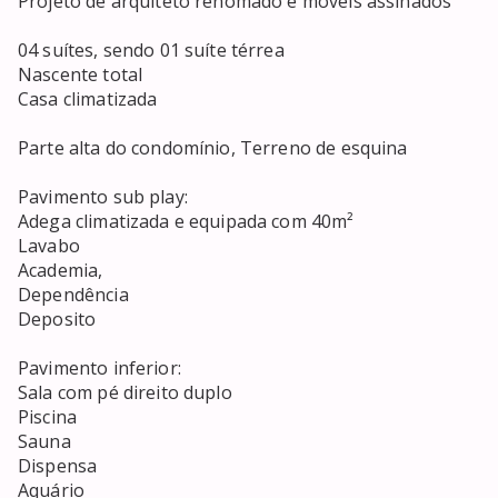
Projeto de arquiteto renomado e móveis assinados 

04 suítes, sendo 01 suíte térrea

Nascente total

Casa climatizada

Parte alta do condomínio, Terreno de esquina

Pavimento sub play:

Adega climatizada e equipada com 40m²

Lavabo

Academia, 

Dependência 

Deposito

Pavimento inferior:

Sala com pé direito duplo

Piscina

Sauna 

Dispensa 

Aquário 
