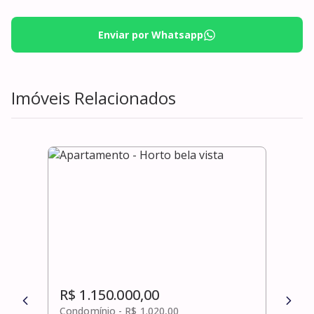
Enviar por Whatsapp
Imóveis Relacionados
R$ 1.150.000,00
R$ 
Condomínio -
R$ 1.020,00
Cond