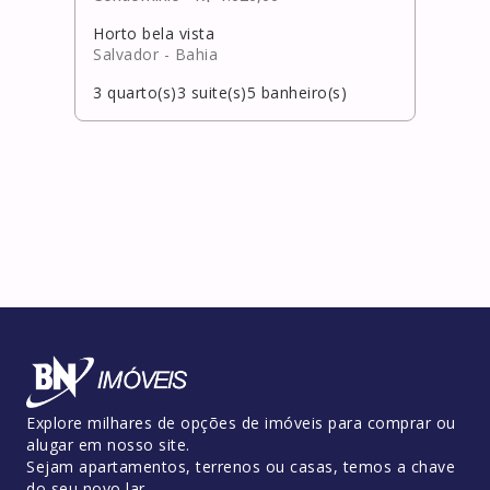
Horto bela vista
Itac
Salvador
- Bahia
Cama
3
quarto(s)
3
suite(s)
5
banheiro(s)
3
qua
Explore milhares de opções de imóveis para comprar ou
alugar em nosso site.
Sejam apartamentos, terrenos ou casas, temos a chave
do seu novo lar.