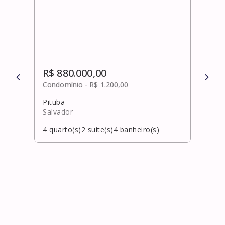
R$ 880.000,00
R$ 
Condomínio -
R$ 1.200,00
Cond
Pituba
SaÚ
Salvador
Salv
4
quarto(s)
2
suite(s)
4
banheiro(s)
11
qu