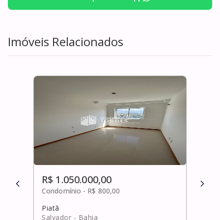
Imóveis Relacionados
R$ 1.050.000,00
R$ 
Condomínio -
R$ 800,00
Cond
Piatã
Graç
Salvador
- Bahia
Salv