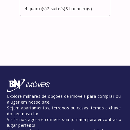
4
quarto(s)
2
suite(s)
3
banheiro(s)
4
qua
Explore milhares de opções de imóveis para comprar ou
alugar em nosso site.
Sejam apartamentos, terrenos ou casas, temos a chave
do seu novo lar.
Visite-nos agora e comece sua jornada para encontrar o
lugar perfeito!