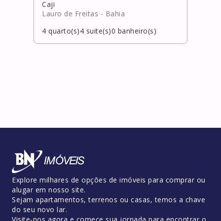
Caji
Cost
Lauro de Freitas
- Bahia
Salv
4
quarto(s)
4
suite(s)
0
banheiro(s)
4
qua
Explore milhares de opções de imóveis para comprar ou
alugar em nosso site.
Sejam apartamentos, terrenos ou casas, temos a chave
do seu novo lar.
Visite-nos agora e comece sua jornada para encontrar o