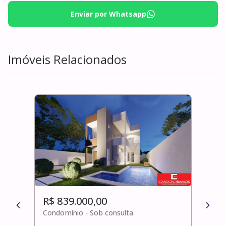
Enviar por Whatsapp
Imóveis Relacionados
R$ 839.000,00
R$ 
Condomínio -
Sob consulta
Cond