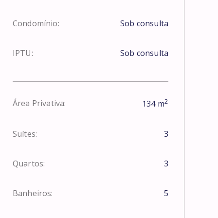
Condomínio:
Sob consulta
IPTU:
Sob consulta
2
Área Privativa:
134
m
Suítes:
3
Quartos:
3
Banheiros:
5