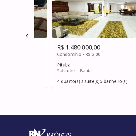
R$ 1.480.000,00
Condomínio -
R$ 2,00
Pituba
Salvador
- Bahia
banheiro(s)
4
quarto(s)
3
suite(s)
5
banheiro(s)