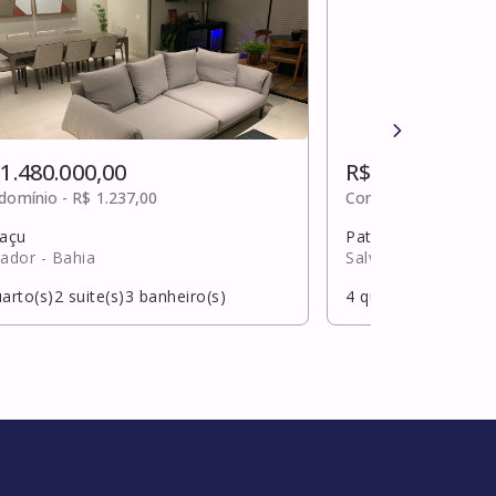
 1.480.000,00
R$ 1.480.000,0
domínio -
R$ 1.237,00
Condomínio -
R$ 1.3
uaçu
Patamares
vador
- Bahia
Salvador
- Bahia
arto(s)
2
suite(s)
3
banheiro(s)
4
quarto(s)
3
suite(s