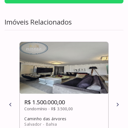
Imóveis Relacionados
R$ 1.500.000,00
R$ 
Condomínio -
R$ 3.500,00
Cond
Caminho das árvores
Pata
Salvador
- Bahia
Salv