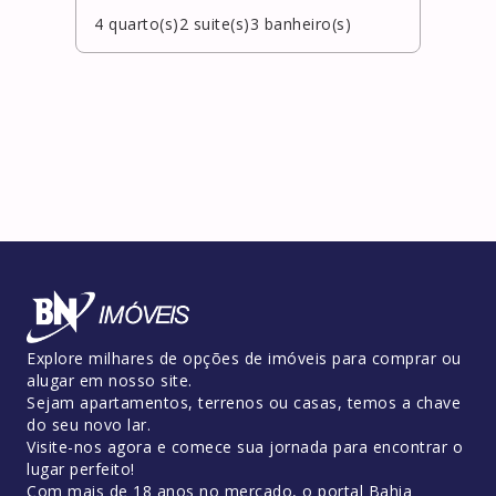
4
quarto(s)
2
suite(s)
3
banheiro(s)
3
qua
Explore milhares de opções de imóveis para comprar ou
alugar em nosso site.
Sejam apartamentos, terrenos ou casas, temos a chave
do seu novo lar.
Visite-nos agora e comece sua jornada para encontrar o
lugar perfeito!
Com mais de 18 anos no mercado, o portal Bahia