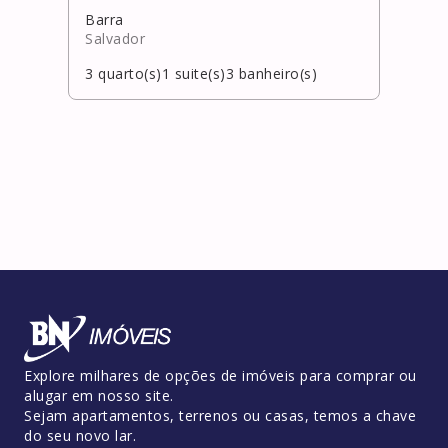
Barra
Bura
Salvador
Laur
3
quarto(s)
1
suite(s)
3
banheiro(s)
5
qua
Explore milhares de opções de imóveis para comprar ou
alugar em nosso site.
Sejam apartamentos, terrenos ou casas, temos a chave
do seu novo lar.