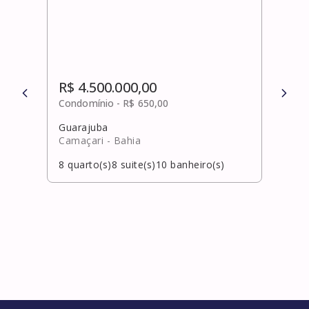
R$ 4.500.000,00
R$ 
Condomínio -
R$ 650,00
Cond
Guarajuba
Busc
Camaçari
- Bahia
Cama
8
quarto(s)
8
suite(s)
10
banheiro(s)
5
qua