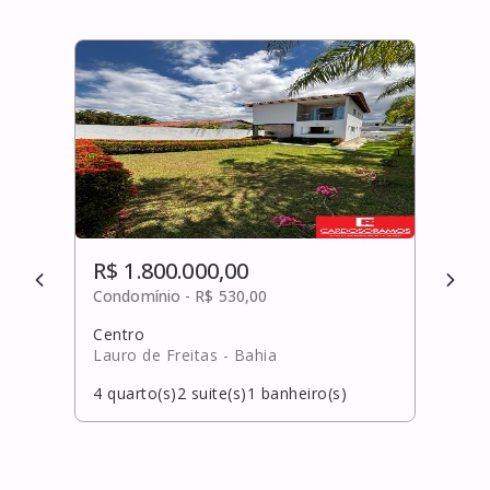
R$ 1.800.000,00
R$ 
Condomínio -
R$ 530,00
Cond
Centro
Busc
Lauro de Freitas
- Bahia
Cama
4
quarto(s)
2
suite(s)
1
banheiro(s)
4
qua