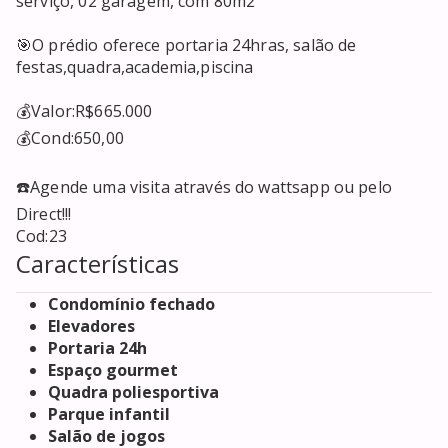
serviço, 02 garagem, com 80m2

🎯O prédio oferece portaria 24hras, salão de 
festas,quadra,academia,piscina 

💰Valor:R$665.000

💰Cond:650,00

☎️Agende uma visita através do wattsapp ou pelo 
Direct!!!

Cod:23
Características
Condomínio fechado
Elevadores
Portaria 24h
Espaço gourmet
Quadra poliesportiva
Parque infantil
Salão de jogos