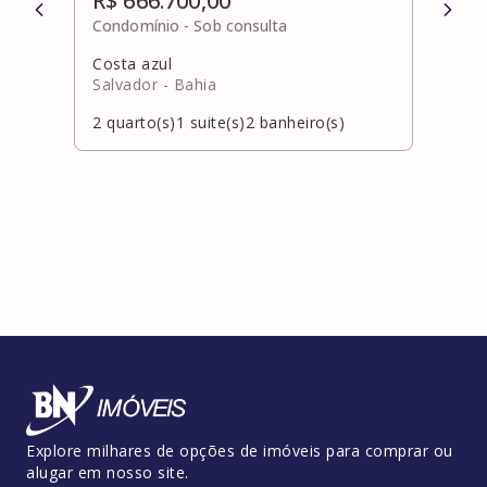
R$ 666.700,00
R$ 
Condomínio -
Sob consulta
Cond
Costa azul
Bura
Salvador
- Bahia
Laur
2
quarto(s)
1
suite(s)
2
banheiro(s)
2
qua
Explore milhares de opções de imóveis para comprar ou
alugar em nosso site.