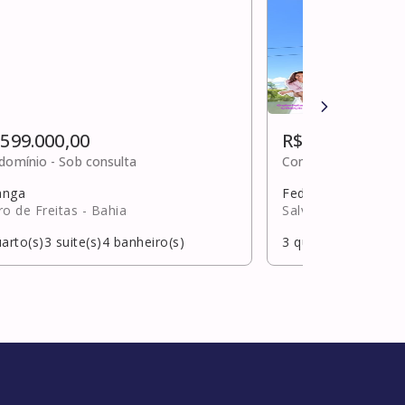
 599.000,00
R$ 600.000,00
domínio -
Sob consulta
Condomínio -
R$ 1.1
anga
Federação
ro de Freitas
- Bahia
Salvador
- Bahia
arto(s)
3
suite(s)
4
banheiro(s)
3
quarto(s)
1
suite(s