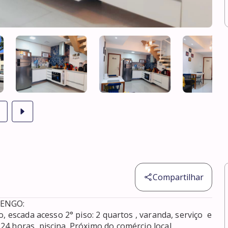
Compartilhar
NGO:

 escada acesso 2° piso: 2 quartos , varanda, serviço  e 
4 horas, piscina. Próximo do comércio local, 