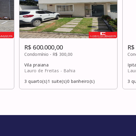
R$ 600.000,00
R$
Condomínio -
R$ 300,00
Con
Vila praiana
Ipit
Lauro de Freitas
- Bahia
Lau
3
quarto(s)
1
suite(s)
0
banheiro(s)
3
qu