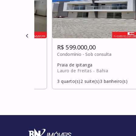
R$ 599.000,00
ulta
Condomínio -
Sob consulta
Praia de ipitanga
hia
Lauro de Freitas
- Bahia
banheiro(s)
3
quarto(s)
2
suite(s)
3
banheiro(s)