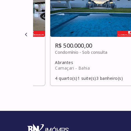
R$ 500.000,00
0
Condomínio -
Sob consulta
antes)
Abrantes
Camaçari
- Bahia
banheiro(s)
4
quarto(s)
1
suite(s)
3
banheiro(s)