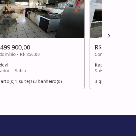
 499.900,00
R$ 500.000,00
domínio -
R$ 850,00
Condomínio -
R$ 0,0
deal
Itapuã
vador
- Bahia
Salvador
- Bahia
arto(s)
1
suite(s)
3
banheiro(s)
3
quarto(s)
3
suite(s