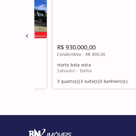
R$ 930.000,00
0
Condomínio -
R$ 800,00
Horto bela vista
hia
Salvador
- Bahia
banheiro(s)
3
quarto(s)
3
suite(s)
5
banheiro(s)