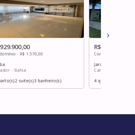
 929.900,00
R$ 930.000,00
domínio -
R$ 1.570,00
Condomínio -
Sob c
uba
Jardim limoeiro
vador
- Bahia
Camaçari
- Bahia
arto(s)
2
suite(s)
3
banheiro(s)
4
quarto(s)
1
suite(s