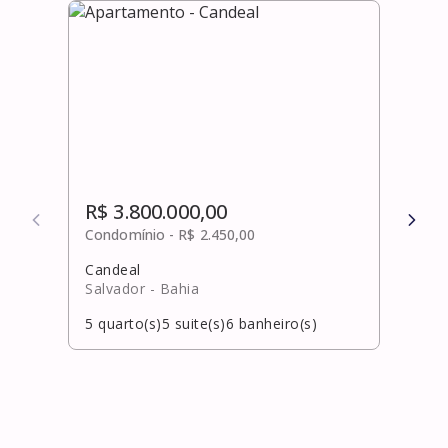
R$ 3.800.000,00
R$ 
Condomínio -
R$ 2.450,00
Cond
Candeal
Inter
Salvador
- Bahia
Cama
5
quarto(s)
5
suite(s)
6
banheiro(s)
5
qua