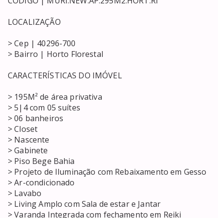
CÓDIGO | MURI.NEW.AP.295M2.HORT.RI

LOCALIZAÇÃO

> Cep | 40296-700

> Bairro | Horto Florestal 

CARACTERÍSTICAS DO IMÓVEL

> 195M² de área privativa

> 5|4 com 05 suítes 

> 06 banheiros

> Closet

> Nascente

> Gabinete

> Piso Bege Bahia

> Projeto de Iluminação com Rebaixamento em Gesso 

> Ar-condicionado 

> Lavabo

> Living Amplo com Sala de estar e Jantar

> Varanda Integrada com fechamento em Reiki 
