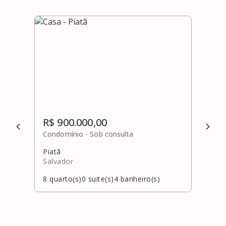
R$ 900.000,00
R$ 
Condomínio -
Sob consulta
Cond
Piatã
Naza
Salvador
Salv
8
quarto(s)
0
suite(s)
4
banheiro(s)
5
qua