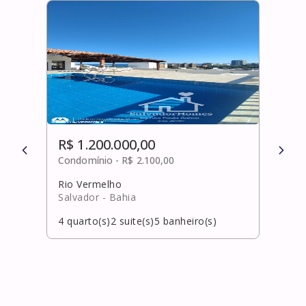
R$ 1.200.000,00
R$ 
Condomínio -
R$ 2.100,00
Cond
Rio Vermelho
Caji
Salvador
- Bahia
Laur
4
quarto(s)
2
suite(s)
5
banheiro(s)
5
qua