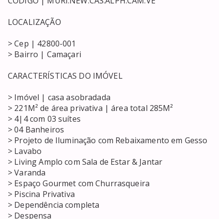
CÓDIGO | MURI.NEW.CAS.ALPH.CAM.VE

LOCALIZAÇÃO

> Cep | 42800-001 

> Bairro | Camaçari

CARACTERÍSTICAS DO IMÓVEL

> Imóvel | casa asobradada

> 221M² de área privativa | área total 285M²

> 4|4 com 03 suítes 

> 04 Banheiros

> Projeto de Iluminação com Rebaixamento em Gesso

> Lavabo

> Living Amplo com Sala de Estar & Jantar

> Varanda 

> Espaço Gourmet com Churrasqueira

> Piscina Privativa 

> Dependência completa

> Despensa
