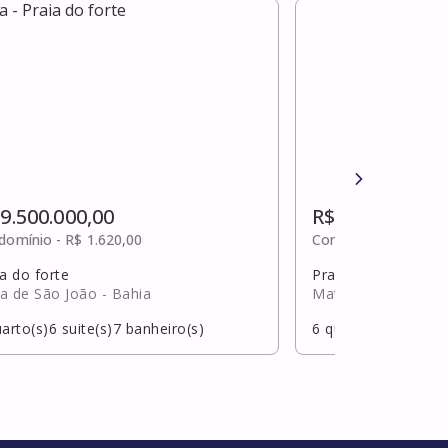
 9.500.000,00
R$ 9.500.000,0
domínio -
R$ 1.620,00
Condomínio -
R$ 1,0
a do forte
Praia do forte
a de São João
- Bahia
Mata de São João
arto(s)
6
suite(s)
7
banheiro(s)
6
quarto(s)
6
suite(s