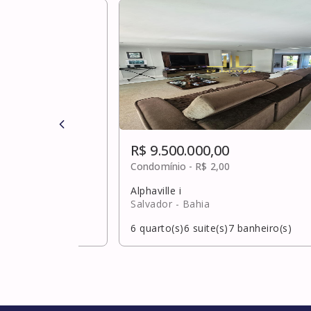
R$ 9.500.000,00
Condomínio -
R$ 2,00
Alphaville i
ahia
Salvador
- Bahia
banheiro(s)
6
quarto(s)
6
suite(s)
7
banheiro(s)