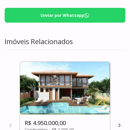
Enviar por Whatsapp
Imóveis Relacionados
R$ 4.950.000,00
R$ 
Condomínio -
R$ 1.000,00
Cond