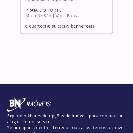
PRAIA DO FORTE
Cent
Mata de São João
- Bahia
Mata
6
quarto(s)
6
suite(s)
9
banheiro(s)
6
qua
Explore milhares de opções de imóveis para comprar ou
alugar em nosso site.
Sejam apartamentos, terrenos ou casas, temos a chave