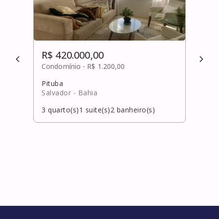
R$ 420.000,00
R$ 
Condomínio -
R$ 1.200,00
Cond
Pituba
Cost
Salvador
- Bahia
Salv
3
quarto(s)
1
suite(s)
2
banheiro(s)
3
qua