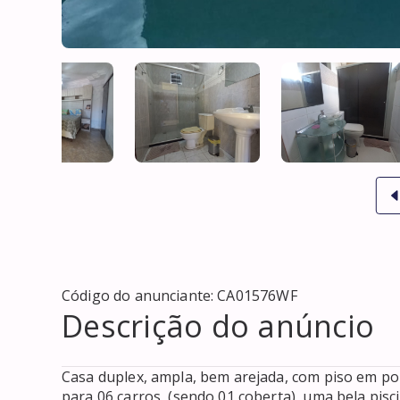
Código do anunciante:
CA01576WF
Descrição do anúncio
Casa duplex, ampla, bem arejada, com piso em po
para 06 carros, (sendo 01 coberta), uma bela pisc