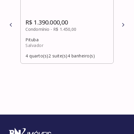
R$ 1.390.000,00
R$ 
Condomínio -
R$ 1.450,00
Cond
Pituba
Rio 
Salvador
Salv
4
quarto(s)
2
suite(s)
4
banheiro(s)
4
qua