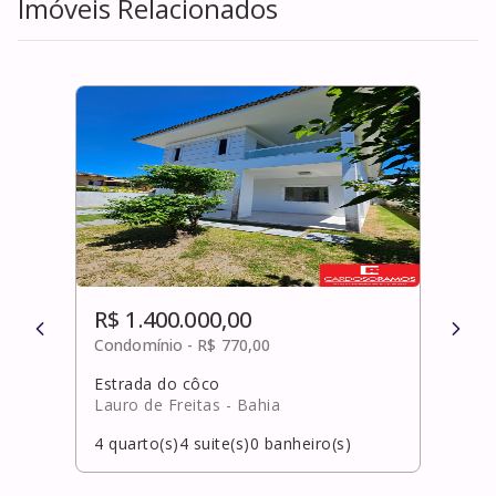
Imóveis Relacionados
R$ 1.400.000,00
R$ 
Condomínio -
R$ 770,00
Cond
Estrada do côco
Itac
Lauro de Freitas
- Bahia
Cama
4
quarto(s)
4
suite(s)
0
banheiro(s)
5
qua