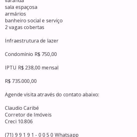
varanda

sala espaçosa

armários

banheiro social e serviço

2 vagas cobertas 

Infraestrutura de lazer

Condomínio R$ 750,00 

IPTU R$ 238,00 mensal

R$ 735.000,00

Agende visita através do contato abaixo:

Claudio Caribé

Corretor de Imóveis

Creci 10.806

(71) 9 9 1 9 1 - 0 0 5 0 Whatsapp