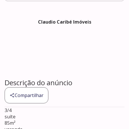
Claudio Caribé Imóveis
Descrição do anúncio
Compartilhar
3/4

suíte 

85m²
