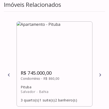
Imóveis Relacionados
R$ 745.000,00
R$ 
Condomínio -
R$ 860,00
Cond
Pituba
Pitu
Salvador
- Bahia
Salv
3
quarto(s)
1
suite(s)
2
banheiro(s)
3
qua