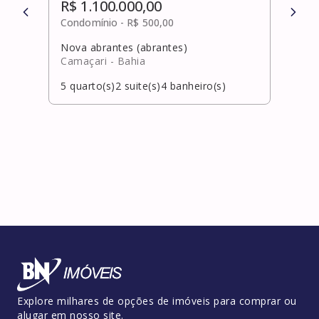
R$ 1.100.000,00
R$ 
Condomínio -
R$ 500,00
Cond
Nova abrantes (abrantes)
Catu
Camaçari
- Bahia
Cama
5
quarto(s)
2
suite(s)
4
banheiro(s)
4
qua
Explore milhares de opções de imóveis para comprar ou
alugar em nosso site.