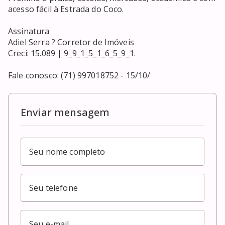
acesso fácil à Estrada do Coco.

Assinatura

Adiel Serra ? Corretor de Imóveis

Creci: 15.089 | 9_9_1_5_1_6_5_9_1.

Fale conosco: (71) 997018752 - 15/10/
Enviar mensagem