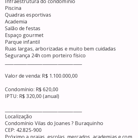
Infraestrutura do condomínio

Piscina

Quadras esportivas

Academia

Salão de festas

Espaço gourmet

Parque infantil

Ruas largas, arborizadas e muito bem cuidadas

Segurança 24h com porteiro físico

___________________________________

Valor de venda: R$ 1.100.000,00

Condomínio: R$ 620,00

IPTU: R$ 320,00 (anual)

___________________________________

Localização

Condomínio Vilas do Joanes ? Buraquinho

CEP: 42.825-900

Próximo a praias, escolas, mercados, academias e com 