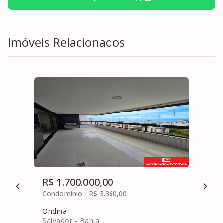
Imóveis Relacionados
R$ 1.700.000,00
R$ 
Condomínio -
R$ 3.360,00
Cond
Ondina
Horto
Salvador
- Bahia
Salv