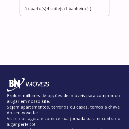
5
quarto(s)
4
suite(s)
1
banheiro(s)
4
qua
Explore milhares de opções de imóveis para comprar ou
alugar em nosso site.
Sejam apartamentos, terrenos ou casas, temos a chave
do seu novo lar.
Visite-nos agora e comece sua jornada para encontrar o
lugar perfeito!