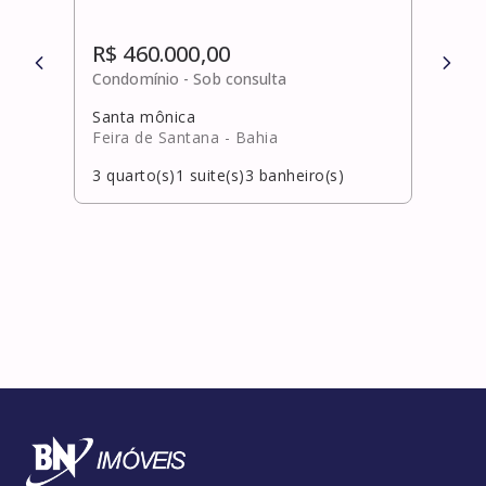
R$ 460.000,00
R$ 
Condomínio -
Sob consulta
Cond
Santa mônica
Cane
Feira de Santana
- Bahia
Salv
3
quarto(s)
1
suite(s)
3
banheiro(s)
3
qua