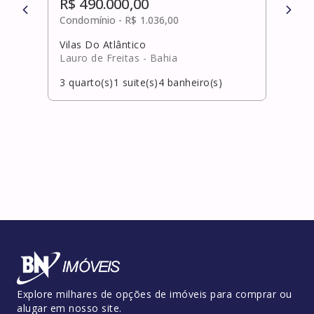
R$ 490.000,00
R$ 
Condomínio -
R$ 1.036,00
Cond
Vilas Do Atlântico
Cost
Lauro de Freitas
- Bahia
Salv
3
quarto(s)
1
suite(s)
4
banheiro(s)
4
qua
Explore milhares de opções de imóveis para comprar ou
alugar em nosso site.