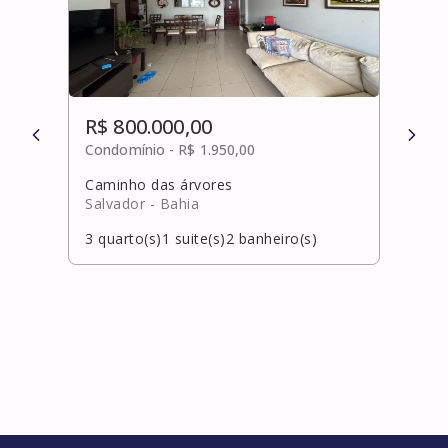
R$ 800.000,00
R$ 
Condomínio -
R$ 1.950,00
Cond
Caminho das árvores
Pitu
Salvador
- Bahia
Salv
3
quarto(s)
1
suite(s)
2
banheiro(s)
3
qua