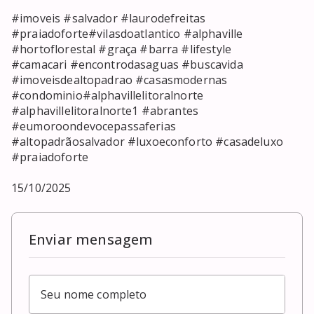
#imoveis #salvador #laurodefreitas

#praiadoforte#vilasdoatlantico #alphaville 
#hortoflorestal #graça #barra #lifestyle

#camacari #encontrodasaguas #buscavida 
#imoveisdealtopadrao #casasmodernas

#condominio#alphavillelitoralnorte

#alphavillelitoralnorte1 #abrantes 
#eumoroondevocepassaferias

#altopadrãosalvador #luxoeconforto #casadeluxo 
#praiadoforte

15/10/2025
Enviar mensagem