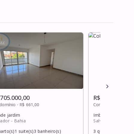
 705.000,00
R$ 700.000,00
domínio -
R$ 661,00
Condomínio -
R$ 1.2
ade jardim
Imbuí
vador
- Bahia
Salvador
- Bahia
arto(s)
1
suite(s)
3
banheiro(s)
3
quarto(s)
2
suite(s