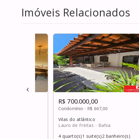
Imóveis Relacionados
R$ 700.000,00
,00
Condomínio -
R$ 667,00
Vilas do atlântico
Lauro de Freitas
- Bahia
banheiro(s)
4
quarto(s)
1
suite(s)
2
banheiro(s)