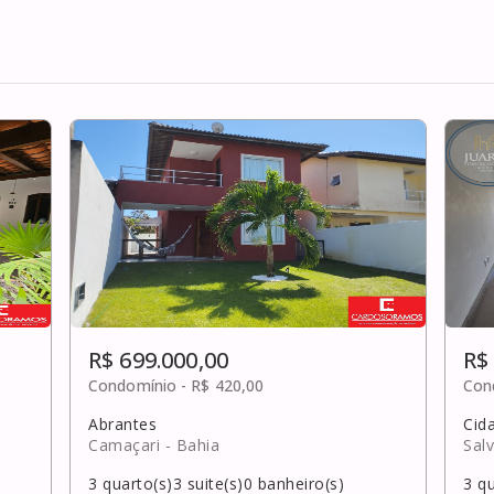
R$ 699.000,00
R$
Condomínio -
R$ 420,00
Con
Abrantes
Cid
Camaçari
- Bahia
Sal
3
quarto(s)
3
suite(s)
0
banheiro(s)
3
qu