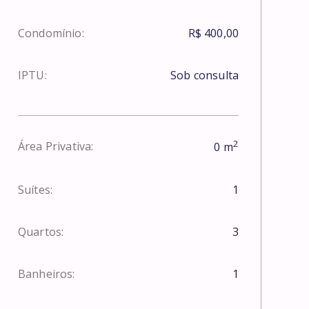
Condomínio:
R$ 400,00
IPTU:
Sob consulta
2
Área Privativa:
0
m
Suítes:
1
Quartos:
3
Banheiros:
1