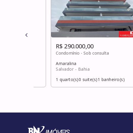
R$ 290.000,00
0
Condomínio -
Sob consulta
Amaralina
Salvador
- Bahia
banheiro(s)
1
quarto(s)
0
suite(s)
1
banheiro(s)