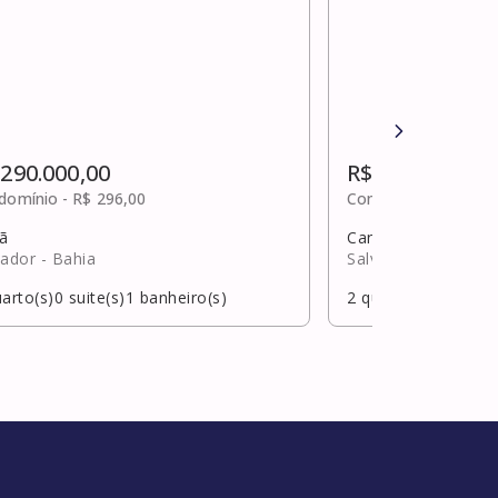
 290.000,00
R$ 290.000,00
domínio -
R$ 296,00
Condomínio -
R$ 37
tã
Candeal
vador
- Bahia
Salvador
- Bahia
arto(s)
0
suite(s)
1
banheiro(s)
2
quarto(s)
1
suite(s