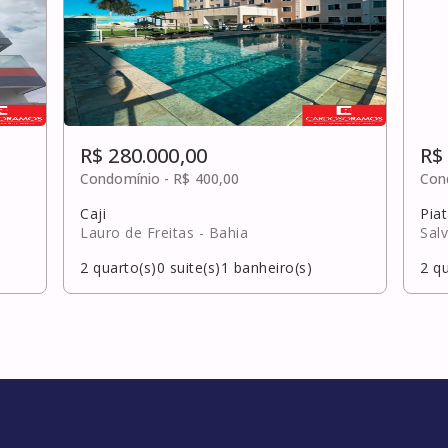
R$ 280.000,00
R$
Condomínio -
R$ 400,00
Con
Caji
Pia
Lauro de Freitas
- Bahia
Sal
2
quarto(s)
0
suite(s)
1
banheiro(s)
2
qu