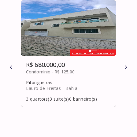
R$ 680.000,00
R$ 
Condomínio -
R$ 125,00
Cond
Pitangueiras
Bura
Lauro de Freitas
- Bahia
Laur
3
quarto(s)
3
suite(s)
0
banheiro(s)
3
qua