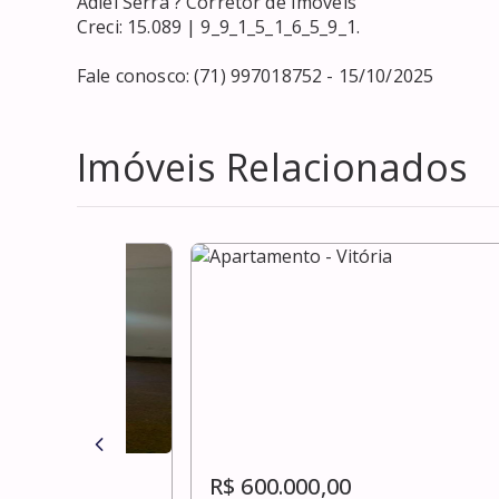
Adiel Serra ? Corretor de Imóveis

Creci: 15.089 | 9_9_1_5_1_6_5_9_1.

Fale conosco: (71) 997018752 - 15/10/2025
Imóveis Relacionados
R$ 600.000,00