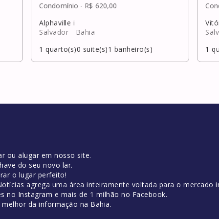
Condomínio -
R$ 620,00
Con
Alphaville i
Vitó
Salvador
- Bahia
Sal
1
quarto(s)
0
suite(s)
1
banheiro(s)
1
qu
r ou alugar em nosso site.
have do seu novo lar.
ar o lugar perfeito!
tícias agrega uma área inteiramente voltada para o mercado im
es no Instagram e mais de 1 milhão no Facebook.
o melhor da informação na Bahia.