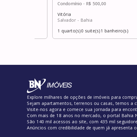
,00
Condomínio -
R$ 500,00
Vitória
Salvador
- Bahia
banheiro(s)
1
quarto(s)
0
suite(s)
1
banheiro(s)
Explore milhares de opções de imóveis para compra
Sejam apartamentos, terrenos ou casas, temos a c
Visite-nos agora e comece sua jornada para encontr
Com mais de 18 anos no mercado, o portal Bahia No
São 140 mil acessos ao site, com 435 mil seguidor
Anúncios com credibilidade de quem já apresenta 