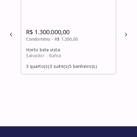
R$ 1.300.000,00
R$ 
Condomínio -
R$ 1.200,00
Cond
Horto bela vista
Sant
Salvador
- Bahia
Feir
3
quarto(s)
3
suite(s)
5
banheiro(s)
0
qua