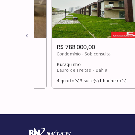
R$ 788.000,00
Condomínio -
Sob consulta
Buraquinho
Lauro de Freitas
- Bahia
banheiro(s)
4
quarto(s)
3
suite(s)
1
banheiro(s)