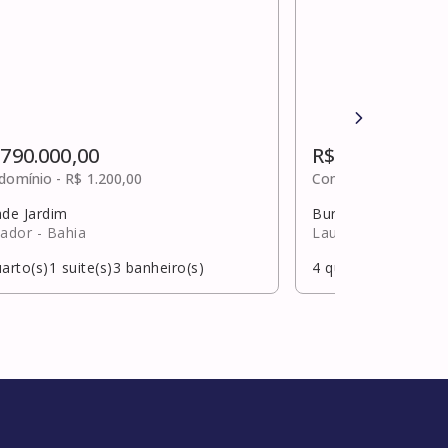
 790.000,00
R$ 790.000,00
domínio -
R$ 1.200,00
Condomínio -
Sob c
ade Jardim
Buraquinho
vador
- Bahia
Lauro de Freitas
- 
arto(s)
1
suite(s)
3
banheiro(s)
4
quarto(s)
4
suite(s