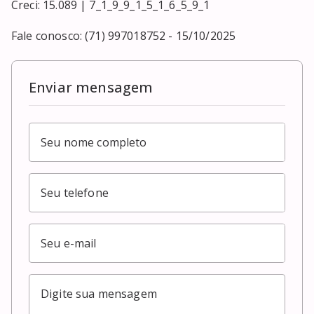
Creci: 15.089 | 7_1_9_9_1_5_1_6_5_9_1

Fale conosco: (71) 997018752 - 15/10/2025
Enviar mensagem