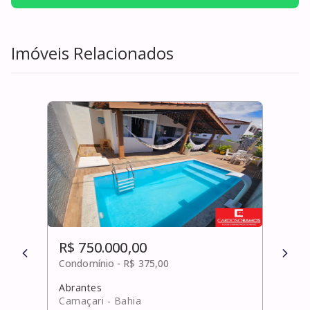
Imóveis Relacionados
R$ 750.000,00
R$ 
Condomínio -
R$ 375,00
Cond
Abrantes
Pitu
Camaçari
- Bahia
Salv