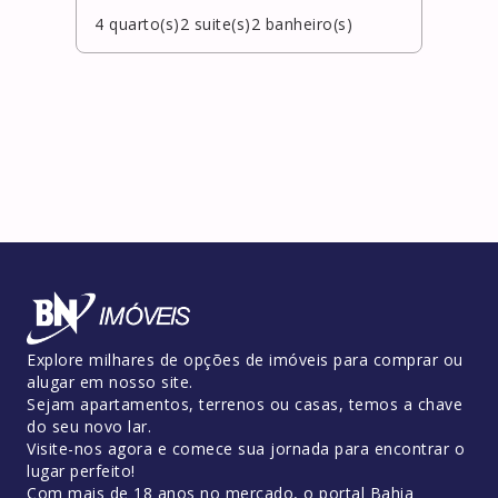
4
quarto(s)
2
suite(s)
2
banheiro(s)
4
qua
Explore milhares de opções de imóveis para comprar ou
alugar em nosso site.
Sejam apartamentos, terrenos ou casas, temos a chave
do seu novo lar.
Visite-nos agora e comece sua jornada para encontrar o
lugar perfeito!
Com mais de 18 anos no mercado, o portal Bahia