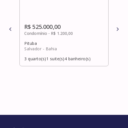
R$ 525.000,00
R$ 
Condomínio -
R$ 1.200,00
Cond
Pituba
Vila 
Salvador
- Bahia
Cama
3
quarto(s)
1
suite(s)
4
banheiro(s)
3
qua