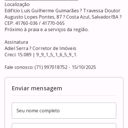
Localização

Edifício Luís Guilherme Guimarães ? Travessa Doutor 
Augusto Lopes Pontes, 87 ? Costa Azul, Salvador/BA ? 
CEP: 41760-036 / 41770-065

Próximo à praia e a serviços da região.

Assinatura

Adiel Serra ? Corretor de Imóveis

Creci: 15.089 | 9_9_1_5_1_6_5_9_1.

Fale conosco: (71) 997018752 - 15/10/2025
Enviar mensagem