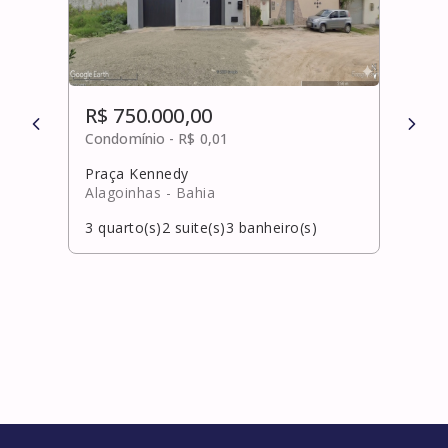
R$ 750.000,00
R$ 
Condomínio -
R$ 0,01
Cond
Praça Kennedy
Catu
Alagoinhas
- Bahia
Cama
3
quarto(s)
2
suite(s)
3
banheiro(s)
3
qua