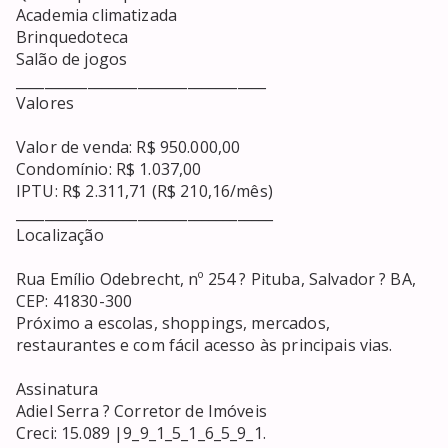
Academia climatizada

Brinquedoteca

Salão de jogos

___________________________________

Valores

Valor de venda: R$ 950.000,00

Condomínio: R$ 1.037,00

IPTU: R$ 2.311,71 (R$ 210,16/mês)

____________________________________

Localização

Rua Emílio Odebrecht, nº 254 ? Pituba, Salvador ? BA, 
CEP: 41830-300

Próximo a escolas, shoppings, mercados, 
restaurantes e com fácil acesso às principais vias.

Assinatura

Adiel Serra ? Corretor de Imóveis

Creci: 15.089 |9_9_1_5_1_6_5_9_1.
