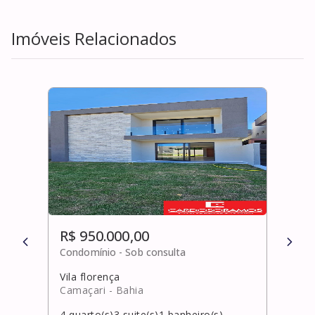
Imóveis Relacionados
R$ 950.000,00
R$ 
Condomínio -
Sob consulta
Cond
Vila florença
Arm
Camaçari
- Bahia
Salv
4
quarto(s)
3
suite(s)
1
banheiro(s)
3
qua