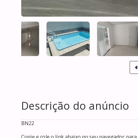
Descrição do anúncio
BN22

Copie e cole o link abaixo no seu navegador para v