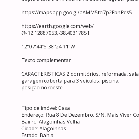
https://maps.app.goo.gl/aAMM5to7p2FbnPds5

https://earth.google.com/web/

@-12.12887053,-38.40317851

12°07'44"S 38°24'11"W

Texto complementar

CARACTERISTICAS 2 dormitórios, reformada, sala, c
garagem coberta para 3 veículos, piscina.

posição noroeste

Tipo de imóvel: Casa

Endereço: Rua 8 De Dezembro, S/N, Mais Viver Cond
Bairro: Alagoinhas Velha

Cidade: Alagoinhas 

Estado: Bahia
