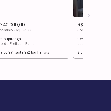
 340.000,00
R$ 340.000,00
domínio -
R$ 570,00
Condomínio -
Sob c
eio ipitanga
Centro
ro de Freitas
- Bahia
Lauro de Freitas
- 
arto(s)
1
suite(s)
2
banheiro(s)
2
quarto(s)
0
suite(s