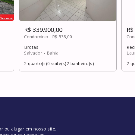
R$ 339.900,00
R$
Condomínio -
R$ 538,00
Con
Brotas
Recr
Salvador
- Bahia
Lau
2
quarto(s)
0
suite(s)
2
banheiro(s)
2
qu
r ou alugar em nosso site.
have do seu novo lar.