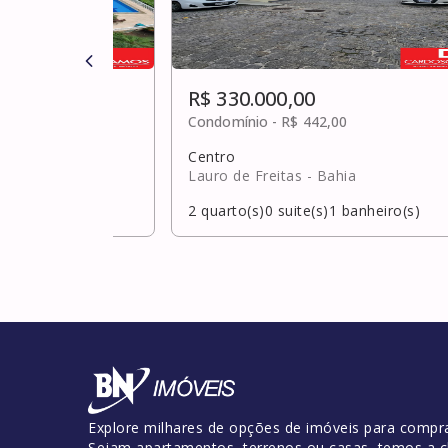
R$ 330.000,00
0
Condomínio -
R$ 442,00
Centro
hia
Lauro de Freitas
- Bahia
banheiro(s)
2
quarto(s)
0
suite(s)
1
banheiro(s)
Explore milhares de opções de imóveis para compra
Sejam apartamentos, terrenos ou casas, temos a c