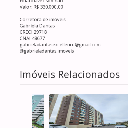
Financiável: sim não

Valor: R$ 330.000,00

Corretora de imóveis 

Gabriela Dantas 

CRECI 29718

CNAI 48677

gabrieladantasexcellence@gmail.com

@gabrieladantas.imoveis
Imóveis Relacionados