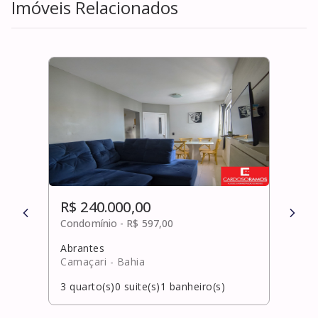
Imóveis Relacionados
R$ 240.000,00
R$ 
Condomínio -
R$ 597,00
Cond
Abrantes
Barr
Camaçari
- Bahia
Alag
3
quarto(s)
0
suite(s)
1
banheiro(s)
3
qua