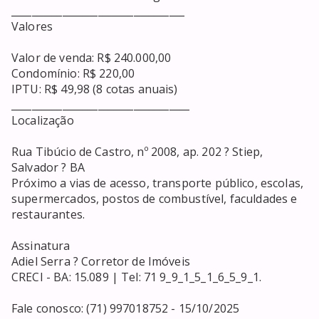
__________________________________

Valores

Valor de venda: R$ 240.000,00

Condomínio: R$ 220,00

IPTU: R$ 49,98 (8 cotas anuais)

___________________________________

Localização

Rua Tibúcio de Castro, nº 2008, ap. 202 ? Stiep, 
Salvador ? BA

Próximo a vias de acesso, transporte público, escolas, 
supermercados, postos de combustível, faculdades e 
restaurantes.

Assinatura

Adiel Serra ? Corretor de Imóveis

CRECI - BA: 15.089 | Tel: 71 9_9_1_5_1_6_5_9_1.

Fale conosco: (71) 997018752 - 15/10/2025