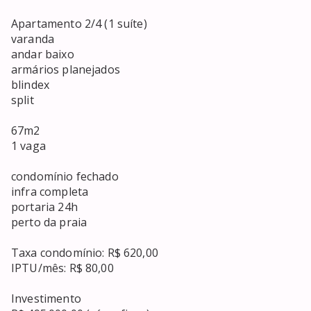
Apartamento 2/4 (1 suíte)

varanda

andar baixo

armários planejados

blindex

split

67m2

1 vaga

condomínio fechado 

infra completa 

portaria 24h

perto da praia

Taxa condomínio: R$ 620,00

IPTU/mês: R$ 80,00

Investimento
