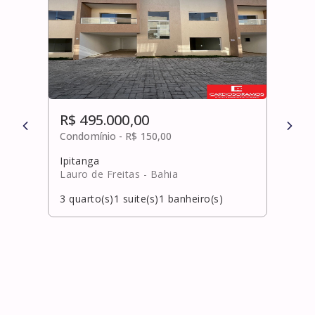
R$ 495.000,00
R$ 
Condomínio -
R$ 150,00
Cond
Ipitanga
Rio 
Lauro de Freitas
- Bahia
Salv
3
quarto(s)
1
suite(s)
1
banheiro(s)
2
qua