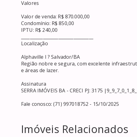
Valores

Valor de venda: R$ 870.000,00

Condomínio: R$ 850,00

IPTU: R$ 240,00

_________________________________

Localização

Alphaville I ? Salvador/BA

Região nobre e segura, com excelente infraestrutur
e áreas de lazer.

Assinatura

SERRA IMÓVEIS BA - CRECI PJ: 3175 |9_9_7_0_1_8_7
Fale conosco: (71) 997018752 - 15/10/2025
Imóveis Relacionados