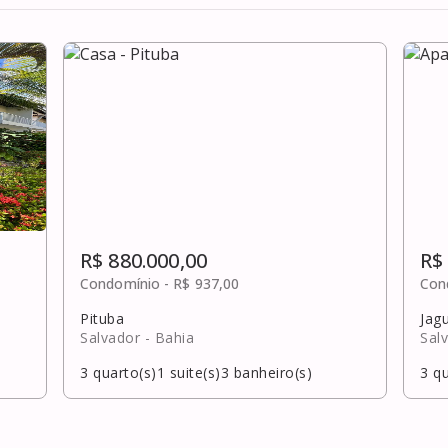
R$ 880.000,00
R$
Condomínio -
R$ 937,00
Con
Pituba
Jag
Salvador
- Bahia
Sal
3
quarto(s)
1
suite(s)
3
banheiro(s)
3
qu