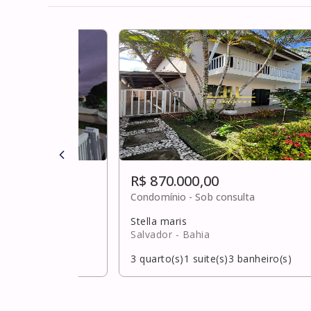
R$ 870.000,00
0
Condomínio -
Sob consulta
Stella maris
Salvador
- Bahia
banheiro(s)
3
quarto(s)
1
suite(s)
3
banheiro(s)