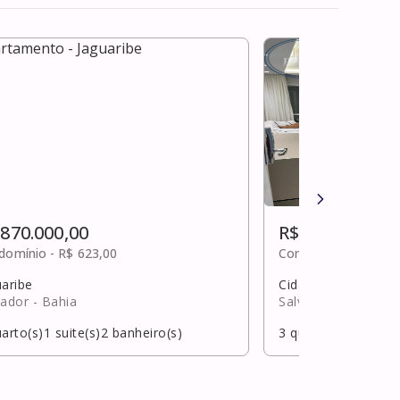
 870.000,00
R$ 880.000,00
domínio -
R$ 623,00
Condomínio -
R$ 66
uaribe
Cidade jardim
vador
- Bahia
Salvador
- Bahia
arto(s)
1
suite(s)
2
banheiro(s)
3
quarto(s)
1
suite(s