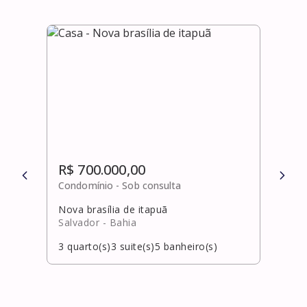
R$ 700.000,00
R$ 
Condomínio -
Sob consulta
Cond
Nova brasília de itapuã
Vilas
Salvador
- Bahia
Laur
3
quarto(s)
3
suite(s)
5
banheiro(s)
4
qua