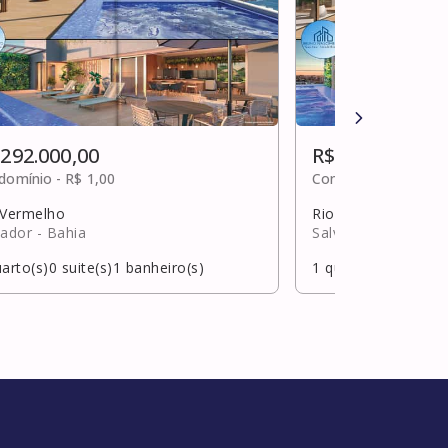
 292.000,00
R$ 292.000,00
domínio -
R$ 1,00
Condomínio -
R$ 1,0
 Vermelho
Rio Vermelho
vador
- Bahia
Salvador
- Bahia
arto(s)
0
suite(s)
1
banheiro(s)
1
quarto(s)
0
suite(s