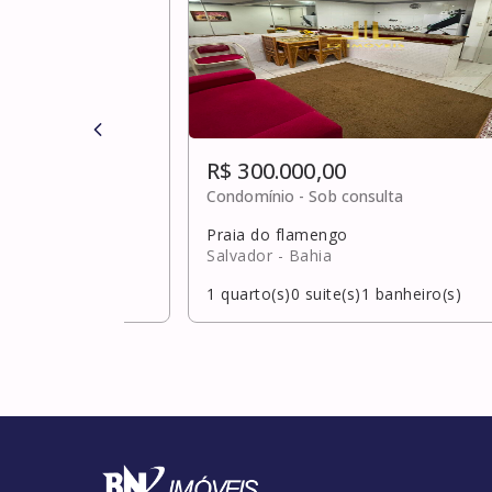
R$ 300.000,00
0
Condomínio -
Sob consulta
Praia do flamengo
Salvador
- Bahia
banheiro(s)
1
quarto(s)
0
suite(s)
1
banheiro(s)