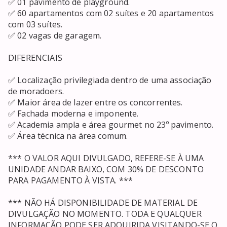
✅ 01 pavimento de playground.

✅ 60 apartamentos com 02 suítes e 20 apartamentos 
com 03 suítes.

✅ 02 vagas de garagem.

DIFERENCIAIS

✅ Localização privilegiada dentro de uma associação 
de moradoers.

✅ Maior área de lazer entre os concorrentes.

✅ Fachada moderna e imponente.

✅ Academia ampla e área gourmet no 23º pavimento.

✅ Área técnica na área comum.

*** O VALOR AQUI DIVULGADO, REFERE-SE À UMA 
UNIDADE ANDAR BAIXO, COM 30% DE DESCONTO 
PARA PAGAMENTO À VISTA. ***

*** NÃO HÁ DISPONIBILIDADE DE MATERIAL DE 
DIVULGAÇÃO NO MOMENTO. TODA E QUALQUER 
INFORMAÇÃO PODE SER ADQUIRIDA VISITANDO-SE O 